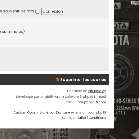
e souvenir de moi
ières minutes)
Supprimer les cookies
Flat Style by
Ian Bradley
Développé par
phpBB
® Forum Software © phpBB Limited
Traduit par
phpBB-fr.com
Custom Code installé par Dunkane
extension pour phpBB
Confidentialité
|
Conditions