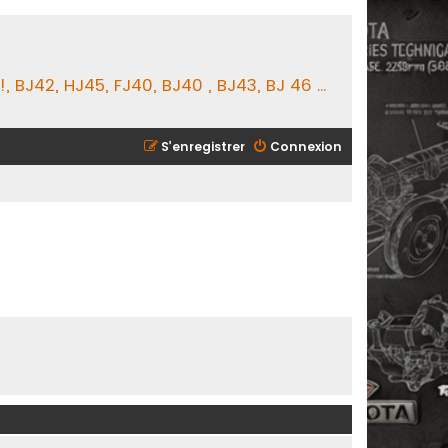
BJ42, HJ45, FJ40, BJ40 , BJ43, BJ 46 ...
S’enregistrer
Connexion