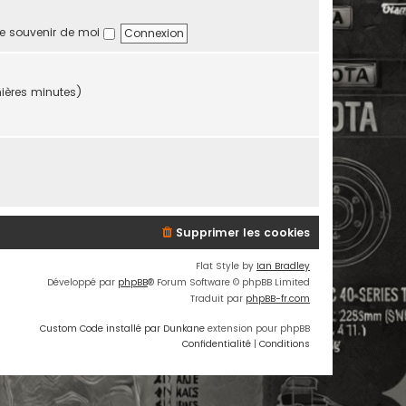
e souvenir de moi
rnières minutes)
Supprimer les cookies
Flat Style by
Ian Bradley
Développé par
phpBB
® Forum Software © phpBB Limited
Traduit par
phpBB-fr.com
Custom Code installé par Dunkane
extension pour phpBB
Confidentialité
|
Conditions