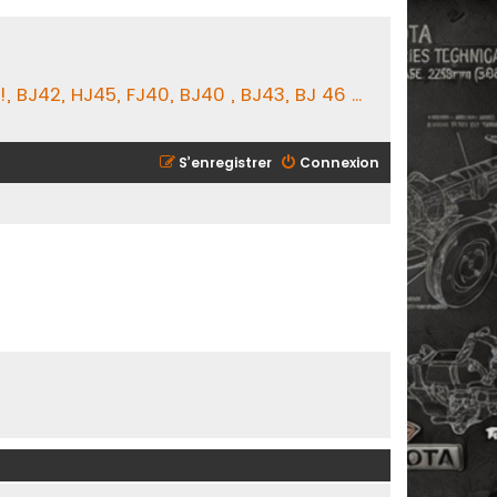
BJ42, HJ45, FJ40, BJ40 , BJ43, BJ 46 ...
S’enregistrer
Connexion