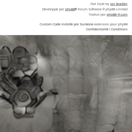
Flat Style by
Ian Bradley
Développé par
phpBB
® Forum Software © phpBB Limited
Traduit par
phpBB-fr.com
Custom Code installé par Dunkane
extension pour phpBB
Confidentialité
|
Conditions