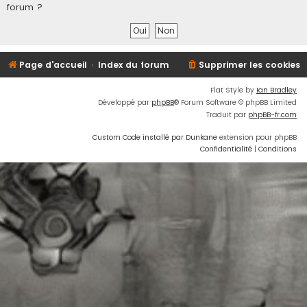
forum ?
Page d'accueil
Index du forum
Supprimer les cookies
Flat Style by
Ian Bradley
Développé par
phpBB
® Forum Software © phpBB Limited
Traduit par
phpBB-fr.com
Custom Code installé par Dunkane
extension pour phpBB
Confidentialité
|
Conditions