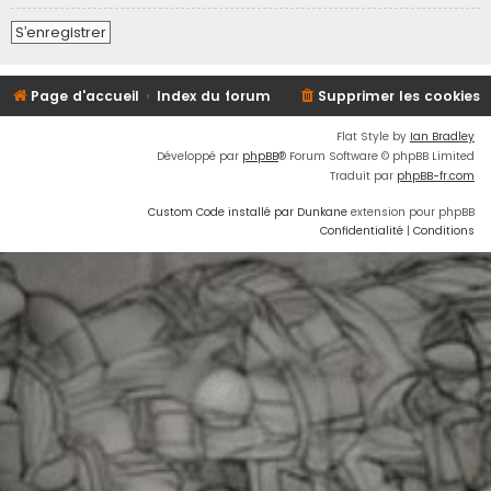
S’enregistrer
Page d'accueil
Index du forum
Supprimer les cookies
Flat Style by
Ian Bradley
Développé par
phpBB
® Forum Software © phpBB Limited
Traduit par
phpBB-fr.com
Custom Code installé par Dunkane
extension pour phpBB
Confidentialité
|
Conditions