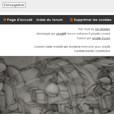
S’enregistrer
Page d'accueil
Index du forum
Supprimer les cookies
Flat Style by
Ian Bradley
Développé par
phpBB
® Forum Software © phpBB Limited
Traduit par
phpBB-fr.com
Custom Code installé par Dunkane
extension pour phpBB
Confidentialité
|
Conditions