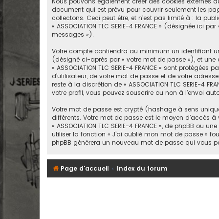
Nous pouvons également créer des cookies externes au 
document qui est prévu pour couvrir seulement les pag
collectons. Ceci peut être, et n’est pas limité à : la p
« ASSOCIATION TLC SERIE-4 FRANCE » (désignée ici par 
messages »).
Votre compte contiendra au minimum un identifiant uni
(désigné ci-après par « votre mot de passe »), et une a
« ASSOCIATION TLC SERIE-4 FRANCE » sont protégées pa
d’utilisateur, de votre mot de passe et de votre adress
reste à la discrétion de « ASSOCIATION TLC SERIE-4 FRA
votre profil, vous pouvez souscrire ou non à l’envoi aut
Votre mot de passe est crypté (hashage à sens unique) 
différents. Votre mot de passe est le moyen d’accès à
« ASSOCIATION TLC SERIE-4 FRANCE », de phpBB ou une 
utiliser la fonction « J’ai oublié mon mot de passe » fou
phpBB générera un nouveau mot de passe qui vous pe
Page d'accueil
Index du forum