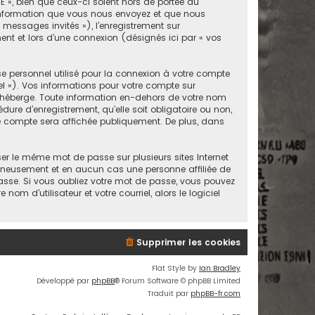
 », bien que ceux-ci soient hors de portée du
’information que vous nous envoyez et que nous
« messages invités »), l’enregistrement sur
nt et lors d’une connexion (désignés ici par « vos
e personnel utilisé pour la connexion à votre compte
el »). Vos informations pour votre compte sur
 héberge. Toute information en-dehors de votre nom
ure d’enregistrement, qu’elle soit obligatoire ou non,
re compte sera affichée publiquement. De plus, dans
er le même mot de passe sur plusieurs sites Internet
igneusement et en aucun cas une personne affiliée de
sse. Si vous oubliez votre mot de passe, vous pouvez
om d’utilisateur et votre courriel, alors le logiciel
Supprimer les cookies
Flat Style by
Ian Bradley
Développé par
phpBB
® Forum Software © phpBB Limited
Traduit par
phpBB-fr.com