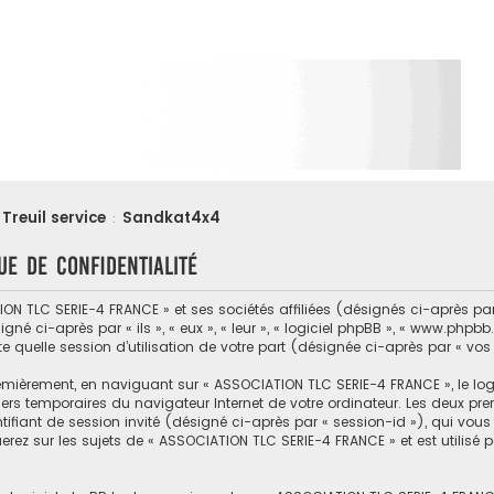
Treuil service
Sandkat4x4
:
ue de confidentialité
N TLC SERIE-4 FRANCE » et ses sociétés affiliées (désignés ci-après par 
né ci-après par « ils », « eux », « leur », « logiciel phpBB », « www.phpbb
e quelle session d’utilisation de votre part (désignée ci-après par « vos
emièrement, en naviguant sur « ASSOCIATION TLC SERIE-4 FRANCE », le log
hiers temporaires du navigateur Internet de votre ordinateur. Les deux pr
entifiant de session invité (désigné ci-après par « session-id »), qui v
rez sur les sujets de « ASSOCIATION TLC SERIE-4 FRANCE » et est utilisé p