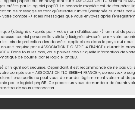
logiciel phpBB tout en naviguant sur « ASSOCIATION TLC SERIE-4 FRANCE
es créées par le logiciel phpBB. La seconde manière est de récupérer l
ublication de message en tant qu’utilisateur invité (désignée ci-après par 
« votre compte ») et les messages que vous envoyez après l’enregistreme
que (désigné ci-après par « votre nom d’utilisateur »), un mot de pass
dresse courriel personnelle valide (désignée ci-après par « votre courri
r les lois de protection des données applicables dans le pays qui nous
e courriel requise par « ASSOCIATION TLC SERIE-4 FRANCE » durant la procéd
NCE ». Dans tous les cas, vous pouvez choisir quelle information de vot
omatique de courriel par le logiciel phpBB.
afin qu’il soit sécurisé. Cependant, il est recommandé de ne pas utilis
 votre compte sur « ASSOCIATION TLC SERIE-4 FRANCE », conservez-le so
d’une tierce partie ne peut vous demander légitimement votre mot de pa
rnie par le logiciel phpBB. Ce processus vous demandera de fournir votre n
rmettra de vous reconnecter.