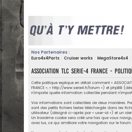
Nos Partenaires :
Euro4x4Parts
Cruiser works
MegaStore4x4
:
:
:
ASSOCIATION TLC SERIE-4 FRANCE - Politiq
Cette politique explique en détail comment « ASSOCIATIO
FRANCE », « http://www.serie4.fr/forum ») et phpBB (désig
n’importe quelle information collectée pendant n’import
Vos informations sont collectées de deux manières. Pr
sont des petits fichiers textes téléchargés dans les fic
utilisateur (désigné ci-après par « user-id ») et un id
Un troisième cookie sera créé une fois que vous navigue
avez lus, ce qui améliore votre navigation sur le forum.